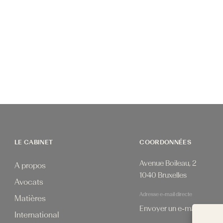
LE CABINET
COORDONNÉES
Avenue Boileau, 2
A propos
1040 Bruxelles
Avocats
Adresse e-mail directe
Matières
Envoyer un e-mail
International